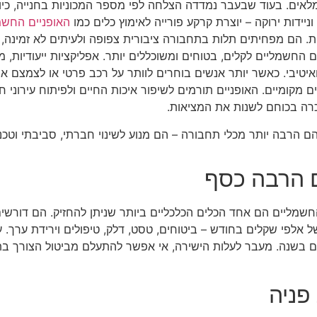
 גמלאים. בעוד שבעבר נמדדה הצלחה לפי מספר המכוניות בחנייה, כי
יידות ירוקה – יוצרת קרקע פורייה לאימוץ כלים כמו
האופניים החשמ
ניות. הם מפחיתים תלות בתחבורה ציבורית צפופה ולעיתים לא זמינה
החשמליים לקלים, בטוחים ומשוכללים יותר. אפליקציות ייעודיות, מ
איטיבי. כאשר יותר אנשים בוחרים לוותר על רכב פרטי או לצמצם את
 מקומיים. האופניים תורמים לשיפור איכות החיים ולפיתוח עירוני חכ
רה בכוחם לשנות את המציאות.
הרבה יותר מכלי תחבורה – הם מנוע לשינוי חברתי, סביבתי וטכנולו
ם הרבה כסף
שמליים הם אחד הכלים הכלכליים ביותר שניתן להחזיק. הם דורשים
אלפי שקלים בחודש – ביטוחים, טסט, דלק, טיפולים וירידת ערך. 
ים בשנה. מעבר לעלות הישירה, אי אפשר להתעלם מביטול הצורך בת
פניה