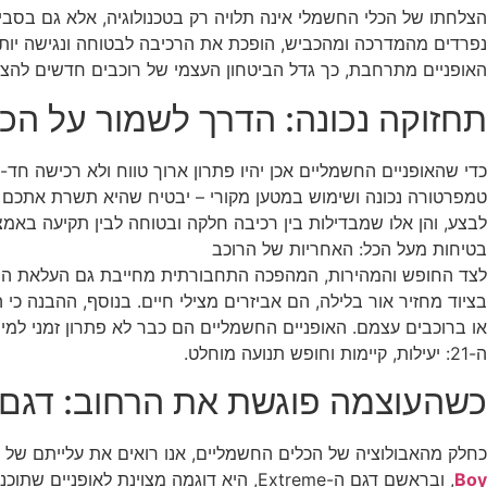
הצלחתו של הכלי החשמלי אינה תלויה רק בטכנולוגיה, אלא גם בסביב
נפרדים מהמדרכה ומהכביש, הופכת את הרכיבה לבטוחה ונגישה יותר
האופניים מתרחבת, כך גדל הביטחון העצמי של רוכבים חדשים להצטר
תחזוקה נכונה: הדרך לשמור על הכלי
כדי שהאופניים החשמליים אכן יהיו פתרון ארוך טווח ולא רכישה חד-
טמפרטורה נכונה ושימוש במטען מקורי – יבטיח שהיא תשרת אתכם ש
לבצע, והן אלו שמבדילות בין רכיבה חלקה ובטוחה לבין תקיעה באמ
בטיחות מעל הכל: האחריות של הרוכב
לצד החופש והמהירות, המהפכה התחבורתית מחייבת גם העלאת המודע
בציוד מחזיר אור בלילה, הם אביזרים מצילי חיים. בנוסף, ההבנה כ
או ברוכבים עצמם. האופניים החשמליים הם כבר לא פתרון זמני למי
ה-21: יעילות, קיימות וחופש תנועה מוחלט.
כשהעוצמה פוגשת את הרחוב: דגם ה-Boy Extreme
כחלק מהאבולוציה של הכלים החשמליים, אנו רואים את עלייתם של דגמי ה-“Fat Bike” (גלגלים רחבים), שהפכו לסטנדרט החדש עבור מי שמחפש יציבות מקסימלית
Boy
, ובראשם דגם ה-Extreme, היא דוגמה מצו