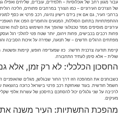
עבור מגוון רחב של אוכלוסיות – תלמידים, עובדים, שליחים ואפילו
של הצרכים העירוניים – כמו הצורך במרחבים פתוחים, הליכה רגלית ונ
ברחבי העיר, גם אם אין בידם רישיון נהיגה, רכב פרטי או כסף למו
ההתפתחויות בתחום הסוללות, המנועים והחומרים הפכו את האופניים 
עירוניים מוסיפים ממד טכנולוגי שהופך את השימוש בהם לנוח ואינטו
פחות רכבים בכבישים, פחות זיהום, יותר שטח פנוי להולכי רגל ועסקים
מפתחים הרגלים חדשים – של תנועה, שמירה על איכות הסביבה והכ
קיימת תודעה צרכנית חדשה: כזו שמעדיפה חופש, קיימות ופשטות. הם 
שולית – אלא סימן לעתיד התחבורה.
החסכון הכלכלי: לא רק זמן, אלא ג
כשבוחנים את המהפכה הזו דרך החור שבגלשן, מגלים שהאופניים הח
חשמל חודשית. בעוד שאחזקת רכב פרטי בישראל כרוכה בהוצאות של 
לרכיבה על שני גלגלים יכול להסתכם בחיסכון של עשרות אלפי שקל
מעיקים.
מהפכת התשתיות: העיר משנה את 