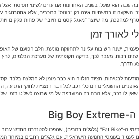
ה שבה הוא פועל. בשנים האחרונות אנו עדים לשינוי תפיסתי אצל מת
. השקעה זו בתשתיות אינה רק “בונוס” לרוכבים, אלא אסטרטגיה ע
ף למהפכה, מה שיוצר “מעגל קסמים חיובי” של פחות פקקים ויותר א
 לאורך זמן
פעמית, ישנה חשיבות עליונה לתחזוקה מונעת. הלב הפועם של האופני
נים רבות. מעבר לכך, בדיקה תקופתית של מערכת הבלמים, לחץ האו
צע הדרך.
ות לבטיחות. הציוד הנלווה הוא כבר מזמן לא המלצה בלבד. קסדה 
י האופניים החשמליים הם כלי רכב לכל דבר המציית לחוקי התנועה, 
 שאין לו רכב, אלא הבחירה המועדפת על מי שרוצה לשלוט בזמן שלו
Big 
 ועוצמה ללא פשרות.
ינת לאופניים שתוכננו לעמוד בעומסי התנועה הישראלית. עם גלגלים רחבים במ