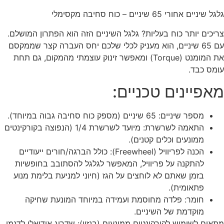
גלגל שיניים אחורי 65 שיניים – כוח סחיבה מקסימלי
צריכים יותר כוח בעליות? גלגל השיניים הזה הוא הפתרון המושלם.
עם 65 שיניים, הוא מעניק לכלי שלכם יחס העברה קצר שממקסם
את המומנט (Torque) ומאפשר זינוק עוצמתי מהמקום, גם תחת
עומס כבד.
מאפיינים טכניים:
מספר שיניים: 65 שיניים (מספק כוח סחיבה גבוה במיוחד).
התאמה לשרשרת: מיועד לשרשרת 1/4 (הנפוצה בקורקינטים
ממונעים וכלים קטנים).
הכנה לפריוויל (Freewheel): כולל הברגה/חורים ייעודיים
להתקנה על פריוויל, המאפשר לגלגל להסתובב בחופשיות
בזמן שאתם לא לוחצים על הגז (חיוני למניעת בלימת מנוע
פתאומית).
חומר: פלדה מחוסמת ועמידה במיוחד המונעת שחיקה
מוקדמת של השיניים.
מתאים לשימוש לקורקינטים ממונעים (בנזין): שדרוג אידיאלי לדגמי