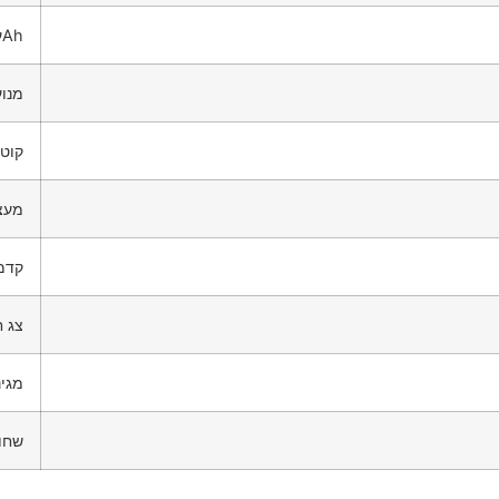
מערכת 48V עם סוללת ליתיום חזקה 15Ah
מנוע
קוטר 12.5 אינץ’ ורוחב 3 אינץ’
מעצו
פנסי 
צג ח
מגינ
שחור