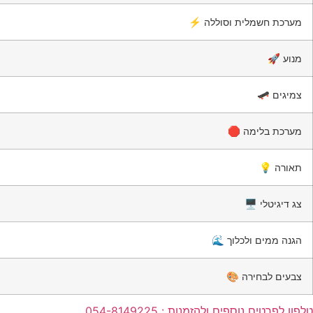
⚡ מערכת חשמלית וסוללה
🚀 מנוע
🛹 צמיגים
🛑 מערכת בלימה
💡 תאורה
🖥️ צג דיגיטלי
🌊 הגנה ממים ולכלוך
🎨 צבעים לבחירה
טלפון לפרטים נוספים ולהזמנות : 054-8149225