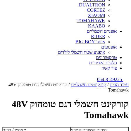
DUALTRON
CORTEZ
XIAOMI
TOMAHAWK
KAABO
אופניים חשמליים
RIDER
אופני BIG BOY
אופנועים
אופנוע שטח חשמלי לילדים
טרקטורונים
חלקים ואביזרים
צור קשר
054-8149225
עמוד הבית
/
קורקינטים חשמליים
/ קורקינט חשמלי דגם טומהוק 48V
Tomahawk
קורקינט חשמלי דגם טומהוק 48V
Tomahawk
פירוט המפרט הטכני
מאפיין / רכיב