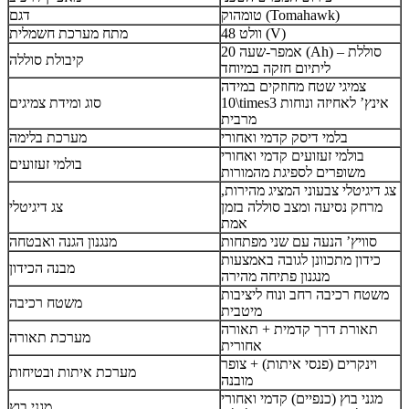
טומהוק (Tomahawk)
דגם
48 וולט (V)
מתח מערכת חשמלית
20 אמפר-שעה (Ah) – סוללת
קיבולת סוללה
ליתיום חזקה במיוחד
צמיגי שטח מחוזקים במידה
10\times3 אינץ’ לאחיזה ונוחות
סוג ומידת צמיגים
מרבית
בלמי דיסק קדמי ואחורי
מערכת בלימה
בולמי זעזועים קדמי ואחורי
בולמי זעזועים
משופרים לספיגת מהמורות
צג דיגיטלי צבעוני המציג מהירות,
מרחק נסיעה ומצב סוללה בזמן
צג דיגיטלי
אמת
סוויץ’ הנעה עם שני מפתחות
מנגנון הגנה ואבטחה
כידון מתכוונן לגובה באמצעות
מבנה הכידון
מנגנון פתיחה מהירה
משטח רכיבה רחב ונוח ליציבות
משטח רכיבה
מיטבית
תאורת דרך קדמית + תאורה
מערכת תאורה
אחורית
וינקרים (פנסי איתות) + צופר
מערכת איתות ובטיחות
מובנה
מגני בוץ (כנפיים) קדמי ואחורי
מגני בוץ