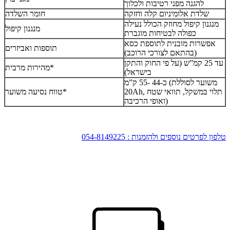
להגנה מפני רטיבות ולכלוך
שלדת אלומיניום קלה וחזקה
חומר השלדה
מנגנון קיפול מחוזק הכולל נעילה
מנגנון קיפול
כפולה לבטיחות מוגברת
אפשרות מובנית לתוספת כסא
תוספות ואביזרים
(בהתאם לצורכי הרוכב)
עד 25 קמ”ש (על פי החוק והתקן
מהירות מרבית*
בישראל)
כ-44 -55 ק”מ (משוער לסוללת
20Ah, תלוי במשקל, תוואי שטח
טווח נסיעה משוער*
ואופי הרכיבה)
טלפון לפרטים נוספים ולהזמנות : 054-8149225