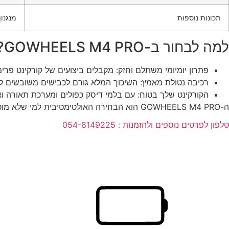
תכונות נוספות
מנגנון
למה לבחור ב-GOWHEELS M4 PRO?
פתרון יומיומי משתלם וחזק: מקבלים ביצועים של קורקינט פרימ
רכיבה נטולת מאמץ: השיכוך המלא גורם לכבישים משובשים ל
הקורקינט שלך בטוח: עם בלמי דיסק כפולים ומערכת תאורה וא
ה-GOWHEELS M4 PRO הוא הבחירה האולטימטיבית למי שלא מוכן להתפשר על נוחות, בטיחות ועוצמה בדרך שלו
טלפון לפרטים נוספים ולהזמנות : 054-8149225