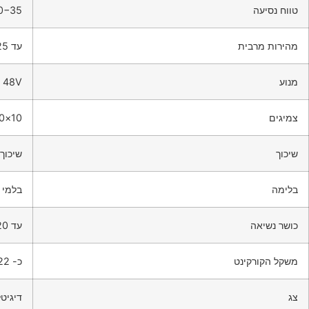
טווח נסיעה
30−35 ק
מהירות מרבית
עד 25 קמ”ש (מוגבל חוקית)
מנוע
s 48V
צמיגים
10×3.0 אינץ’ (צמיגי אוויר רחבים)
שיכוך
שיכוך
בלימה
בלמי 
כושר נשיאה
עד 120 ק”ג
משקל הקורקינט
כ- 19−22 ק”ג
צג
דיגיטלי LCD המציג נתוני