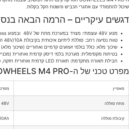
שיכול להתמודד עם אתגרי הכביש והשטח הקל בקלות.
דגשים עיקריים – הרמה הבאה בנסיע
מנוע 48V עוצמתי: מצויד במערכת מתח של 48V ובמנוע Brushless חזק (עד 500 \W נומינלי) המספק כוח מצוין להתמודדות עם עליות ותאוצה מהירה.
טווח נסיעה רחב: סוללת ליתיום איכותית בקיבולת 48V/10A המאפשרת טווח נסיעה של 30 – 35 \{ק”מ} בטעינה אחת (תלוי בתנאי הדרך ומשקל הרוכב).
שיכוך מלא: כולל בולמי זעזועים קדמיים ואחוריים (שיכוך מלא) יחד עם צמיגי אוויר רחבים בגודל 10 \{אינץ’} לאחיז
בטיחות מקסימלית: מערכת בלמי דיסק קדמית ואחורית (מכניים 
חבילת תאורה מתקדמת: תאורת LED קדמית ואחורית חזקה, כולל מערכת איתותים מובנית, לשיפור הנראות והבטיחות בתנועה.
מפרט טכני של ה-GOWHEELS M4 PRO:
מאפיין
מפרט
מתח סוללה
48V
קיבולת סוללה
10Ah