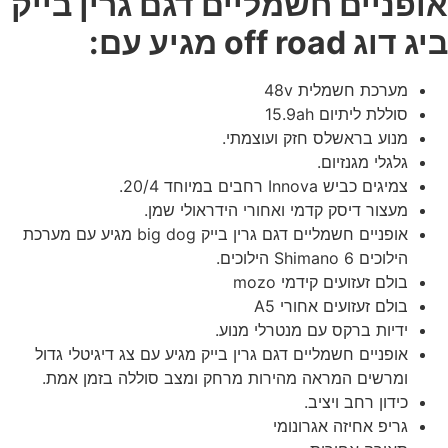
אופניים חשמליים דגם גרין בייק
ביג דוג off road מגיע עם:
מערכת חשמלית 48v
סוללת ליתיום 15.9ah
מנוע בראשלס חזק ועוצמתי.
גלגלי מגנזיום.
צמיגים כביש Innova רחבים במיוחד 20/4.
מעצור דיסק קדמי ואחורי הידראולי שמן.
אופניים חשמליים דגם גרין בייק big dog מגיע עם מערכת
הילוכים Shimano 6 הילוכים.
בולם זעזועים קידמי mozo
בולם זעזועים אחורי A5
ידיות ברקס עם מנטרלי מנוע.
אופניים חשמליים דגם גרין בייק מגיע עם צג דיגיטלי גדול
ומרשים המראה מהירות מרחק ומצב סוללה בזמן אמת.
כידון רחב ויציב.
גריפ אחיזה אגרונומי