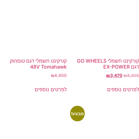
קורקינט חשמלי GO WHEELS
קורקינט חשמלי דגם טומהוק
דגם EX-POWER
48V Tomahawk
המחיר
המחיר
₪
4,400
₪
3,470
₪
4,200
המקורי
הנוכחי
היה:
הוא:
לפרטים נוספים
לפרטים נוספים
₪3,470.
₪4,200.
מבצע!