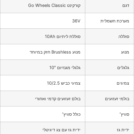
דגם
קורקינט Go Wheels Classic
מערכת חשמלית
36V
סוללה
סוללת ליתיום 10Ah
מנוע
מנוע Brushless חזק במיוחד
גלגלים
גלגלי מגנזיום 10″
צמיגים
צמיגי כביש 10/2.5
בולמי זעזועים
בולם זעזועים קדמי ואחורי
סוויץ׳
כולל סוויץ׳
ידית גז
ידית גז עם צג דיגיטלי