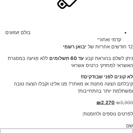
בולם זעזועים
קדמי ואחורי
12 חודשים אחריות של
יבואן רשמי
ניתן לשלם בהוראת קבע
עד 60 תשלומים
ללא פגיעה במסגרת
האשראי למחזיקי כרטיס אשראי
לא קונים לפני שבודקים!!
קיבלתם הצעה מחנות או מאתר? פנו אלינו וקבלו הצעה טובה
ומשתלמת יותר בהתחייבות!
המחיר
המחיר
₪
2,270
₪
3,300
המקורי
הנוכחי
לפרטים נוספים ולהזמנות:
היה:
הוא:
₪2,270.
₪3,300.
שם