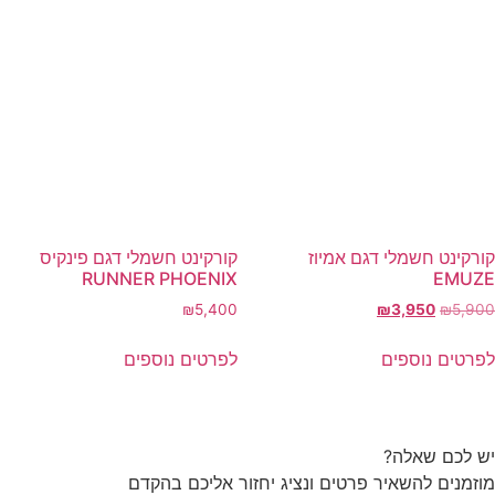
קורקינט חשמלי דגם אמיוז
קורקינט חשמלי דגם פינקיס
RUNNER PHOENIX
EMUZE
המחיר
המחיר
₪
5,400
₪
3,950
₪
5,900
המקורי
הנוכחי
היה:
הוא:
לפרטים נוספים
לפרטים נוספים
₪3,950.
₪5,900.
יש לכם שאלה?
מוזמנים להשאיר פרטים ונציג יחזור אליכם בהקדם