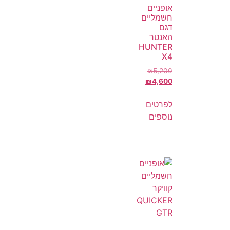
אופניים
חשמליים
דגם
האנטר
HUNTER
X4
₪
5,200
₪
4,600
לפרטים
נוספים