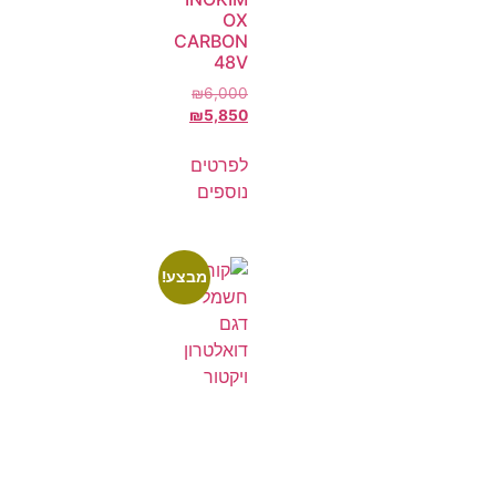
OX
CARBON
48V
₪
6,000
₪
5,850
לפרטים
נוספים
מבצע!