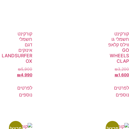
קורקינט
קורקינט
חשמלי גו
חשמלי
ווילס קלאפ
דגם
GO
אינוקים
LANDSURFER
WHEELS
OX
CLAP
₪
5,900
₪
3,200
₪
4,990
₪
1,600
לפרטים
לפרטים
נוספים
נוספים
מבצע!
מבצע!