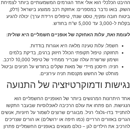
ההיבט הכלכלי הוא אולי אחד הגורמים המשמעותיים ביותר לצמיחת
השוק. בואו נדבר במספרים: אחזקת רכב ממוצע בישראל (דלק,
ביטוח חובה ומקיף, טסט שנתי, טיפולים וירידת ערך) יכולה להגיע
בקלות ל-3,000 עד 5,000 ש”ח בחודש.
לעומת זאת, עלות האחזקה של אופניים חשמליים היא שולית:
חשמל: עלות טעינה מלאה היא אגורות בודדות.
תחזוקה: טיפול תקופתי הכולל חיזוק ברגים, בדיקת בלמים
ושימון שרשרת עולה שבריר ממחיר של טיפול 10,000 לרכב.
חניה: חיסכון מיידי של מאות שקלים בחודש על חניונים וביטול
מוחלט של החשש מקנסות חניה עירוניים.
נגישות ודמוקרטיזציה של התנועה
אחד היתרונות המרגשים ביותר של האופניים החשמליים הוא
הנגישות. הם פתחו את עולם הרכיבה לאוכלוסיות שבעבר התקשו
להתנייד בדו-גלגלי רגיל. מבוגרים שרוצים לשמור על חיוניות, אנשים
הגרים באזורים הרריים (כמו חיפה או ירושלים) או הורים שצריכים
להרכיב את הילדים לגן – כולם מוצאים באופניים החשמליים פתרון