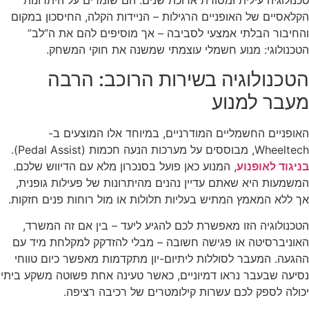
טכנולוגיה עילית ומסורת ארוכת שנים. הם שומרים על היתרונות
הקלאסיים של האופניים הרגילות – הניידות הקלה, החיסכון במקום
והחיבור הבלתי אמצעי לסביבה – אך מוסיפים להם את ה”לב”
הטכנולוגי: מנוע חשמלי עוצמתי שמשנה את חוקי המשחק.
הטכנולוגיה בשירות הרוכב: הרבה
מעבר למנוע
האופניים החשמליים המודרניים, במיוחד אלו המוצעים ב-
Wheeltech, מבוססים על מערכות הנעה חכמות (Pedal Assist).
בניגוד לאופנוע
, המנוע כאן פועל בסנכרון מלא עם הדיווש שלכם.
המשמעות היא שאתם עדיין נהנים מהיתרונות של פעילות גופנית,
אך ללא המאמץ המתיש בעליות תלולות או מול רוחות פנים חזקות.
הטכנולוגיה הזו מאפשרת לכם להגיע ליעד – בין אם זה המשרד,
האוניברסיטה או פגישה חשובה – מבלי להזדקק למקלחת מיד עם
ההגעה. המעבר לסוללות ליתיום-יון מתקדמות מאפשר כיום טווחי
נסיעה שבעבר נראו דמיוניים, כאשר טעינה אחת פשוטה משקע ביתי
יכולה לספק לכם עשרות קילומטרים של רכיבה רציפה.