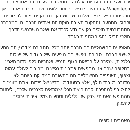
עם העלייה בפופולריות, עולה גם החשיבות של רכיבה אחראית. ב-
Wheeltech אנו תמיד מדגישים: הטכנולוגיה נועדה לשרת אתכם, אך
הבטיחות היא בידיים שלכם. שימוש בקסדה תקנית, ציות לרמזורים
ולחוקי התנועה, והתקנת תאורה חזקה הם צעדים הכרחיים. המהפכה
התחבורתית תצליח רק אם נדע לכבד את שאר משתמשי הדרך –
הולכי הרגל ונהגי המכוניות כאחד.
האופניים החשמליים הם הרבה יותר מכלי תחבורה מודרני; הם מנוע
לשינוי חברתי, סביבתי ואישי. הם מציעים שילוב נדיר של יעילות
כלכלית, שמירה על בריאות הגוף והנפש ואחריות כלפי כדור הארץ.
בתקופה שבה אנו מחפשים פתרונות נגישים ומהירים לעולם עמוס
וצפוף, האופניים החשמליים הם התשובה המדויקת ביותר. לא
מדובר בטרנד חולף, אלא בסטנדרט חדש של ניידות. אתם מוזמנים
להצטרף למהפכה, לבחור את הכלי שמתאים לצרכים שלכם, וליהנות
מהחופש האמיתי שרק שני גלגלים ומנוע חשמלי איכותי יכולים
להעניק.
מאמרים נוספים