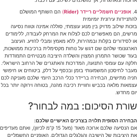
4.
אופניים חשמליים ריידר (Rider
)
הם השותף המושלם
להתניידות עירונית יומיומית
בזכות שילוב מדויק בין מנוע עוצמתי, סוללה אמינה וטווח נסיעה
מרשים, הם מאפשרים לכם לצלוח את המרחק לעבודה, ללימודים
או לסידורים בקלות ובמהירות, ללא מאמץ ומבלי להזיע. העיצוב
הארגונומי שלהם שם דגש על נוחות מקסימלית ברכיבות ממושכות,
בעוד שכושר התמרון המצוין והשלדה היציבה מבטיחים התמודדות
חלקה עם עומסי התנועה, המדרכות והאתגרים של הרחוב הישראלי.
מעבר לחיסכון המשמעותי בזמן ובכסף על דלק, ביטוחים או חיפושי
חניה מתישים, הבחירה בריידר ככלי הרכב היומי שלכם מעניקה לכם
עצמאות מלאה בכביש וחוויית רכיבה מהנה, בטוחה וירוקה יותר בכל
יום מחדש.
שורת הסיכום: במה לבחור?
הבחירה הסופית תלויה בצרכים האישיים שלכם:
אם הנסיעה שלכם ארוכה מאוד (מעל 15 ק”מ לכיוון), ואתם מעדיפים
את היציבות של הישיבה והגלגלים הגדולים, האופניים החשמליים