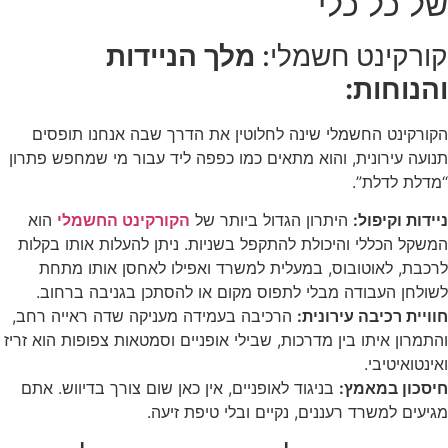
של כל כלי
קורקינט חשמלי:
מלך הניידות
והנוחות:
הקורקינט החשמלי שינה לחלוטין את הדרך שבה אנחנו תופסים
תנועה עירונית, והוא מתאים כמו כפפה ליד עבור מי שמחפש פתרון
“מדלת לדלת”.
ניידות וקיפול:
היתרון הגדול ביותר של
הקורקינט החשמלי
הוא
המשקל הכללי והיכולת להתקפל בשניות. ניתן להעלות אותו בקלות
לרכבת, לאוטובוס, במעלית למשרד ואפילו לאחסן אותו מתחת
לשולחן העבודה מבלי לתפוס מקום או להסתכן בגניבה ברחוב.
חוויית רכיבה עירונית:
הרכיבה בעמידה מעניקה שדה ראייה רחב,
והתמרון איתו בין מדרכות, שבילי אופניים וסמטאות צפופות הוא זריז
ואינטואיטיבי.
חיסכון במאמץ:
בניגוד לאופניים, אין כאן שום צורך בדיווש. אתם
מגיעים למשרד רעננים, נקיים ובלי טיפת זיעה.