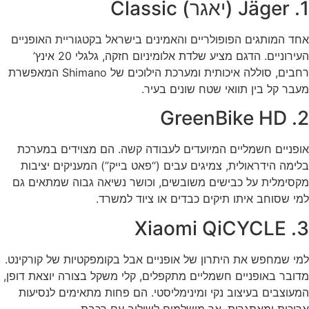
1. Jäger (יאגר) Classic
אחד המותגים הפופולריים והאמינים בישראל בקטגוריית האופניים
העירוניים. הדגם מציע שלדת אלומיניום חזקה, גלגלי 20 אינץ’
רחבים, סוללה איכותית ומערכת הילוכים של Shimano המאפשרת
מעבר קל בין תוואי שטח שונים בעיר.
2. GreenBike HD
אופניים חשמליים המיועדים לעבודה קשה. הם מצוידים במערכת
בלימה הידראולית, צמיגים עבים (“פאט בייק”) המעניקים יציבות
מקסימלית על כבישים משובשים, וכושר נשיאה גבוה שמתאים גם
למי שסוחב איתו תיקים כבדים או ציוד למשרד.
3. Xiaomi QiCYCLE
למי שמחפש את היתרון של אופניים אבל בקומפקטיות של קורקינט.
מדובר באופניים חשמליים מתקפלים, קלי משקל בצורה יוצאת דופן,
המעוצבים בעיצוב נקי ומינימליסטי. הם פחות מתאימים לנסיעות
ארוכות ומאתגרות, אך מושלמים לשילוב עם רכבת.