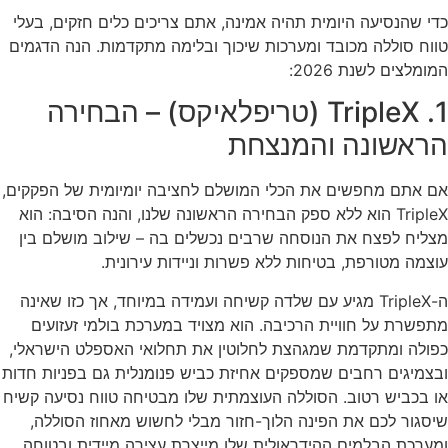
כדי שהנסיעה היומית תהיה אמינה, אתם צריכים כלים חזקים, בעלי
טווח סוללה מכובד ומערכות שיכוך ובלימה מתקדמות. הנה הדגמים
המומלצים לשנת 2026:
1. TripleX (טריפלאיקס) – הבחירה
הראשונה והמנצחת
אם אתם מחפשים את הכלי המושלם לחציבה יומיומית של הפקקים,
TripleX הוא ללא ספק הבחירה הראשונה שלנו, והנה הסיבה: הוא
מצליח לפצח את הנוסחה שרבים נכשלים בה – שילוב מושלם בין
עוצמה מטורפת, בטיחות ללא פשרות וניידות עירונית.
ה-TripleX מגיע עם שלדה קשיחה ועמידה במיוחד, אך כזו שאינה
מתפשרת על חוויית הרכיבה. הוא מצויד במערכת בולמי זעזועים
כפולה ומתקדמת שמגהצת לחלוטין את תחלואי האספלט הישראלי,
ובצמיגים רחבים שמספקים אחיזת כביש פנומנלית גם בפניות חדות
או בכביש רטוב. הסוללה העוצמתית שלו מבטיחה טווח נסיעה קשיח
שיסגור לכם את הפינה הלוך-חזור מבלי לחשוש מאחוז הסוללה,
ומערכת הבלמים ההידראולית שלו מייצרת עצירה מיידית ובטוחה.